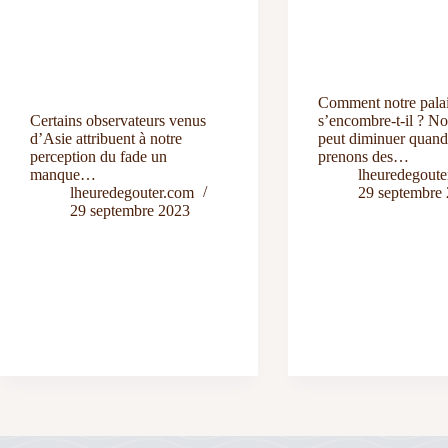
Comment notre pala
Certains observateurs venus
s’encombre-t-il ? No
d’Asie attribuent à notre
peut diminuer quan
perception du fade un
prenons des…
manque…
lheuredegoute
lheuredegouter.com
29 septembre
29 septembre 2023