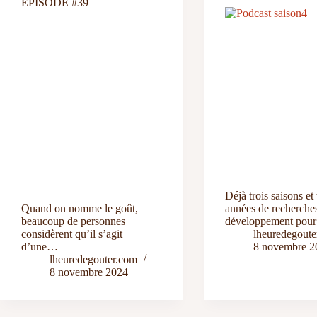
EPISODE #39
Déjà trois saisons et 
Quand on nomme le goût,
années de recherches
beaucoup de personnes
développement pou
considèrent qu’il s’agit
lheuredegoute
d’une…
8 novembre 2
lheuredegouter.com
8 novembre 2024